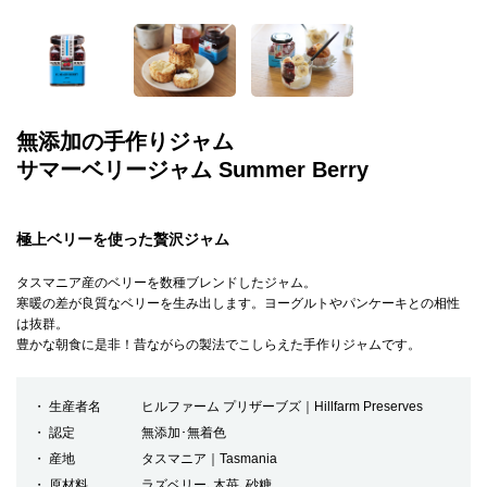
無添加の手作りジャム
サマーベリージャム Summer Berry
極上ベリーを使った贅沢ジャム
タスマニア産のベリーを数種ブレンドしたジャム。
寒暖の差が良質なベリーを生み出します。ヨーグルトやパンケーキとの相性
は抜群。
豊かな朝食に是非！昔ながらの製法でこしらえた手作りジャムです。
生産者名
ヒルファーム プリザーブズ｜Hillfarm Preserves
認定
無添加･無着色
産地
タスマニア｜Tasmania
原材料
ラズベリー､木苺､砂糖