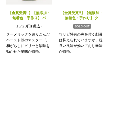
【金賞受賞!!】【無添加・
【金賞受賞!!】【無添加・
無着色・手作り】 パ
無着色・手作り】 タ
1,728円(税込)
SOLD OUT
ターメリックを練りこんだ
ワサビ特有の鼻を付く刺激
ペースト状のマスタード。
は抑えられていますが、程
和がらしにピリッと酸味を
良い風味が効いており辛味
効かせた辛味が特徴。
が特徴。