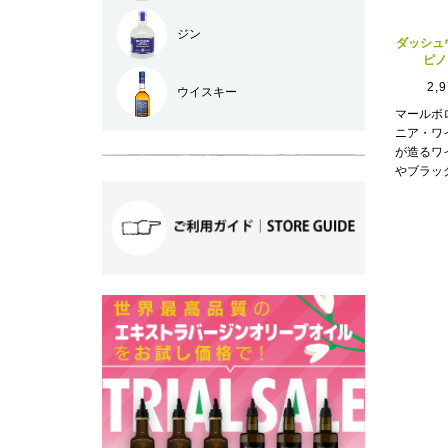
ジン
ダッシュ
ピノ
2,
ウイスキー
マールボ
ニア・ワ
が造るワ
やブラッ