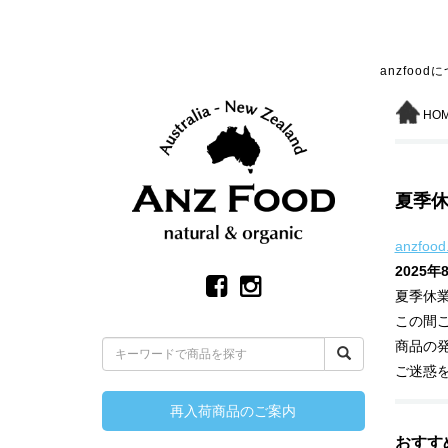
anzfood
HO
夏季
anzfood
2025年
夏季休
この間
商品の
ご迷惑
再入荷商品のご案内
おすす