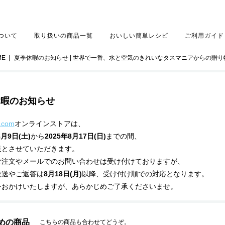
について
取り扱いの商品一覧
おいしい簡単レシピ
ご利用ガイド
ME
|
夏季休暇のお知らせ | 世界で一番、水と空気のきれいなタスマニアからの贈り
休暇のお知らせ
.com
オンラインストアは、
8月9日(土)
から
2025年8月17日(日)
までの間、
業とさせていただきます。
ご注文やメールでのお問い合わせは受け付けておりますが、
発送やご返答は
8月18日(月)
以降、受け付け順での対応となります。
をおかけいたしますが、あらかじめご了承くださいませ。
めの商品
こちらの商品も合わせてどうぞ。