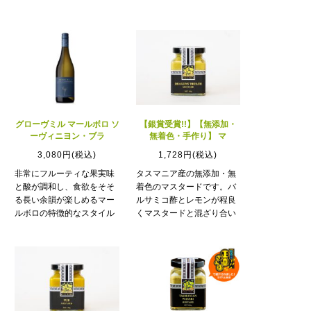
グローヴミル マールボロ ソ
【銀賞受賞!!】【無添加・
ーヴィニヨン・ブラ
無着色・手作り】 マ
3,080円(税込)
1,728円(税込)
非常にフルーティな果実味
タスマニア産の無添加・無
と酸が調和し、食欲をそそ
着色のマスタードです。バ
る長い余韻が楽しめるマー
ルサミコ酢とレモンが程良
ルボロの特徴的なスタイル
くマスタードと混ざり合い