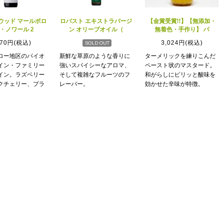
ウッド マールボロ
ロバスト エキストラバージ
【金賞受賞!!】【無添加・
・ノワール 2
ン オリーブオイル（
無着色・手作り】 パ
970円(税込)
3,024円(税込)
SOLD OUT
ロー地区のパイオ
新鮮な草原のような香りに
ターメリックを練りこんだ
イン・ファミリー
強いスパイシーなアロマ、
ペースト状のマスタード。
イン。ラズベリー
そして複雑なフルーツのフ
和がらしにピリッと酸味を
クチェリー、プラ
レーバー。
効かせた辛味が特徴。