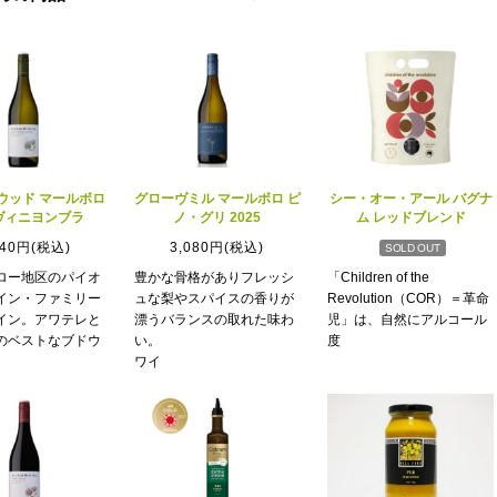
ウッド マールボロ
グローヴミル マールボロ ピ
シー・オー・アール バグナ
ヴィニヨンブラ
ノ・グリ 2025
ム レッドブレンド
640円(税込)
3,080円(税込)
SOLD OUT
ロー地区のパイオ
豊かな骨格がありフレッシ
「Children of the
イン・ファミリー
ュな梨やスパイスの香りが
Revolution（COR）＝革命
イン。アワテレと
漂うバランスの取れた味わ
児」は、自然にアルコール
のベストなブドウ
い。
度
ワイ