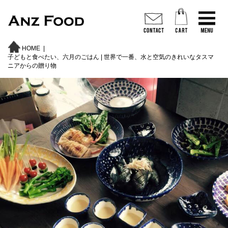
HOME
|
子どもと食べたい、六月のごはん | 世界で一番、水と空気のきれいなタスマ
ニアからの贈り物