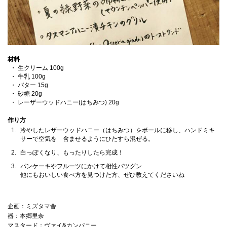
材料
生クリーム 100g
牛乳 100g
バター 15g
砂糖 20g
レーザーウッドハニー(はちみつ) 20g
作り方
冷やしたレザーウッドハニー（はちみつ）をボールに移し、ハンドミキ
サーで空気を 含ませるようにひたすら混ぜる。
白っぽくなり、もったりしたら完成！
パンケーキやフルーツにかけて相性バツグン
他にもおいしい食べ方を見つけた方、ぜひ教えてくださいね
企画：ミズタマ舎
器：本郷里奈
マスタード：ヴァイ&カンパニー