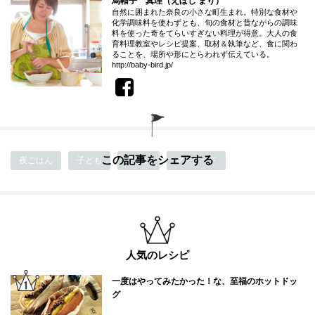
烏帽子 真理（えぼし まり）
自然に囲まれた奈良の小さな町生まれ。特別な食材や
化学調味料を使わずとも、旬の食材と昔ながらの調味
料を使った奇をてらいすぎない料理が得意。大人の食
育料理教室やレシピ提案、取材＆執筆など、食に関わ
ることを、場所や形にとらわれず伝えている。
http://baby-bird.jp/
この記事をシェアする
夜ごはん
子ども
ワイン
マスタード
人気のレシピ
一度はやってみたかった！な、至福のホットドッ
グ