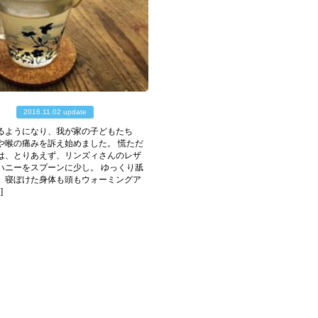
2016.11.02 update
るようになり、我が家の子どもたち
や喉の痛みを訴え始めました。 慌ただ
は、とりあえず、リンズィさんのレザ
ハニーをスプーンに少し。 ゆっくり舐
、寝ぼけた身体も頭もウォーミングア
]