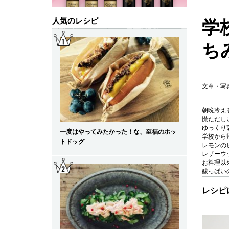
人気のレシピ
学
ち
文章・写
朝晩冷え
慌ただし
ゆっくり
一度はやってみたかった！な、至福のホッ
学校から
トドッグ
レモンの
レザーウ
お料理以
酸っぱい
レシピ