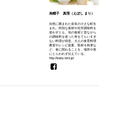
烏帽子 真理（えぼし まり）
自然に囲まれた奈良の小さな町生
まれ。特別な食材や化学調味料を
使わずとも、旬の食材と昔ながら
の調味料を使った奇をてらいすぎ
ない料理が得意。大人の食育料理
教室やレシピ提案、取材＆執筆な
ど、食に関わることを、場所や形
にとらわれず伝えている。
http://baby-bird.jp/