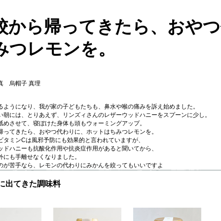
校から帰ってきたら、おやつ
みつレモンを。
真 烏帽子 真理
るようになり、我が家の子どもたちも、鼻水や喉の痛みを訴え始めました。
い朝には、とりあえず、リンズィさんのレザーウッドハニーをスプーンに少し。
舐めさせて、寝ぼけた身体も頭もウォーミングアップ。
帰ってきたら、おやつ代わりに、ホットはちみつレモンを。
ビタミンCは風邪予防にも効果的と言われていますが、
ッドハニーも抗酸化作用や抗炎症作用があると聞いてから、
外にも手離せなくなりました。
のが苦手なら、レモンの代わりにみかんを絞ってもいいですよ
に出てきた調味料