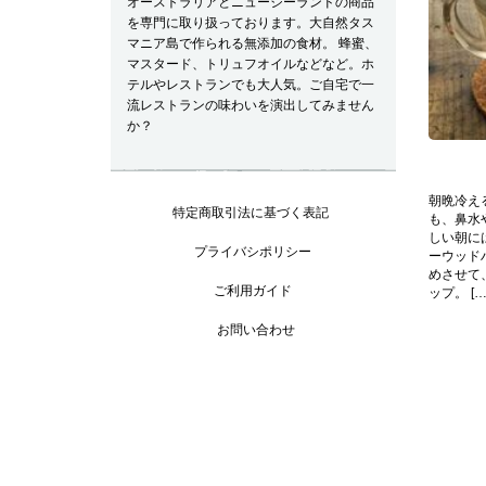
オーストラリアとニュージーランドの商品
を専門に取り扱っております。大自然タス
マニア島で作られる無添加の食材。 蜂蜜、
マスタード、トリュフオイルなどなど。ホ
テルやレストランでも大人気。ご自宅で一
流レストランの味わいを演出してみません
か？
朝晩冷え
特定商取引法に基づく表記
も、鼻水
しい朝に
プライバシポリシー
ーウッド
めさせて
ご利用ガイド
ップ。 […
お問い合わせ