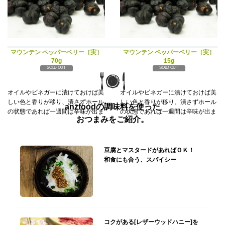
マウンテン ペッパーベリー［実］
マウンテン ペッパーベリー［実］
70g
15g
SOLD OUT
SOLD OUT
オイルやビネガーに漬けておけば美
オイルやビネガーに漬けておけば美
しい色と香りが移り、潰さずホール
しい色と香りが移り、潰さずホール
anzfoodの調味料を使った
の状態であれば一週間は辛味が出ま
の状態であれば一週間は辛味が出ま
おつまみをご紹介。
豆腐とマスタードがあればＯＫ！
和食にも合う、スパイシー
コクがある[レザーウッドハニー]を