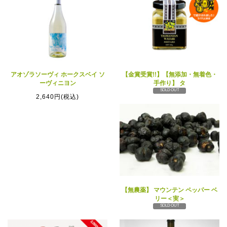
アオゾラソーヴィ ホークスベイ ソ
【金賞受賞!!】【無添加・無着色・
ーヴィニヨン
手作り】 タ
SOLD OUT
2,640円(税込)
【無農薬】 マウンテン ペッパー ベ
リー＜実＞
SOLD OUT