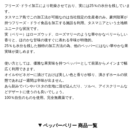
フリーズ･ドライ加工により乾燥させており、実には25％の水分を残していま
す。
タスマニア島でこの加工法が可能なのは当社指定の生産者のみ。豪州陸軍が
持つフリーズ・ドライ食品を加工する施設を利用。タスマニアという土地柄
ユニークな状況です。
実（ベリー）はローズウッド、ローズマリーのような華やかなベリーらしい
香りと、ほのかな甘味の後すぐに表れる辛味が特徴的。
25％も水分を残した独特の加工方法の為、他のペッパーにはない華やかな果
実味が楽しめます。
使い方としては、優雅な果実味を持つペッパーとして前菜からメインまで幅
広く利用できます。
オイルやビネガーに漬けておけば美しい色と香りが移り、潰さずホールの状
態であれば一週間は辛味が出ません。
あら刻みでパンやパスタの生地に混ぜ込んだり、ソルべ、アイスクリームな
どデザートに使うのも良いでしょう。
100％自生のものを使用。完全無農薬です。
ペッパーベリー 商品一覧